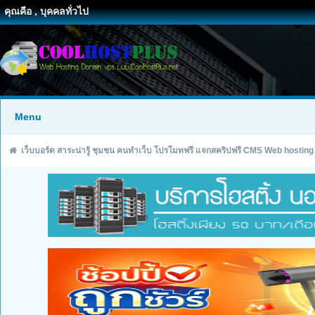
คุณคือ , บุคคลทั่วไป
Menu
เว็บบอร์ด สาระน่ารู้ ชุมชน คนทำเว็บ โปรโมทฟรี แจกสคริปฟรี CMS Web hosting