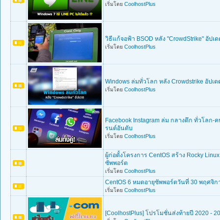
เริ่มโดย
CoolhostPlus
วิธีแก้จอฟ้า BSOD หลัง "CrowdStrike" อัปเ
เริ่มโดย
CoolhostPlus
Windows ล่มทั่วโลก หลัง Crowdstrike อัปเ
เริ่มโดย
CoolhostPlus
Facebook Instagram ล่ม กลางดึก ทั่วโลก-คน
รนด์อันดับ
เริ่มโดย
CoolhostPlus
ผู้ก่อตั้งโครงการ CentOS สร้าง Rocky Linux
ซัพพอร์ต
เริ่มโดย
CoolhostPlus
CentOS 6 หมดอายุซัพพอร์ตวันที่ 30 พฤศจิกา
เริ่มโดย
CoolhostPlus
[CoolhostPlus] โปรโมชั่นส่งท้ายปี 2020 - 