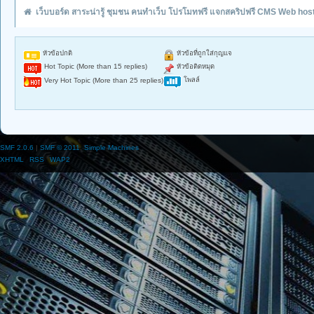
เว็บบอร์ด สาระน่ารู้ ชุมชน คนทำเว็บ โปรโมทฟรี แจกสคริปฟรี CMS Web hos
หัวข้อปกติ
หัวข้อที่ถูกใส่กุญแจ
Hot Topic (More than 15 replies)
หัวข้อติดหมุด
โพลล์
Very Hot Topic (More than 25 replies)
SMF 2.0.6
|
SMF © 2011
,
Simple Machines
XHTML
RSS
WAP2