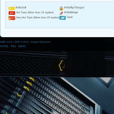
หัวข้อปกติ
หัวข้อที่ถูกใส่กุญแจ
Hot Topic (More than 15 replies)
หัวข้อติดหมุด
โพลล์
Very Hot Topic (More than 25 replies)
SMF 2.0.6
|
SMF © 2011
,
Simple Machines
XHTML
RSS
WAP2