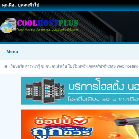
คุณคือ , บุคคลทั่วไป
Menu
เว็บบอร์ด สาระน่ารู้ ชุมชน คนทำเว็บ โปรโมทฟรี แจกสคริปฟรี CMS Web hosting