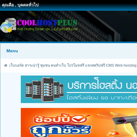
คุณคือ , บุคคลทั่วไป
Menu
เว็บบอร์ด สาระน่ารู้ ชุมชน คนทำเว็บ โปรโมทฟรี แจกสคริปฟรี CMS Web hosting