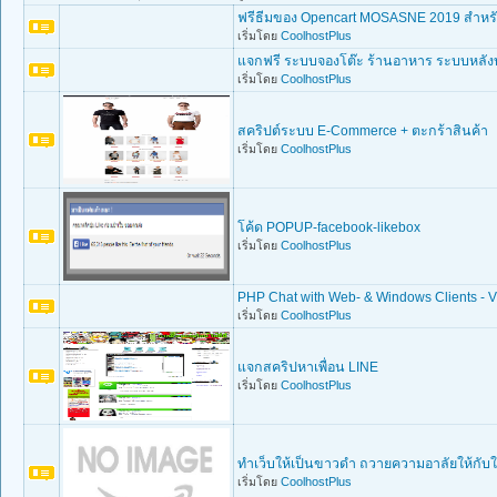
ฟรีธีมของ Opencart MOSASNE 2019 สำหรั
เริ่มโดย
CoolhostPlus
แจกฟรี ระบบจองโต๊ะ ร้านอาหาร ระบบหลัง
เริ่มโดย
CoolhostPlus
สคริปต์ระบบ E-Commerce + ตะกร้าสินค้า
เริ่มโดย
CoolhostPlus
โค้ด POPUP-facebook-likebox
เริ่มโดย
CoolhostPlus
PHP Chat with Web- & Windows Clients - V
เริ่มโดย
CoolhostPlus
แจกสคริปหาเพื่อน LINE
เริ่มโดย
CoolhostPlus
ทำเว็บให้เป็นขาวดำ ถวายความอาลัยให้กั
เริ่มโดย
CoolhostPlus