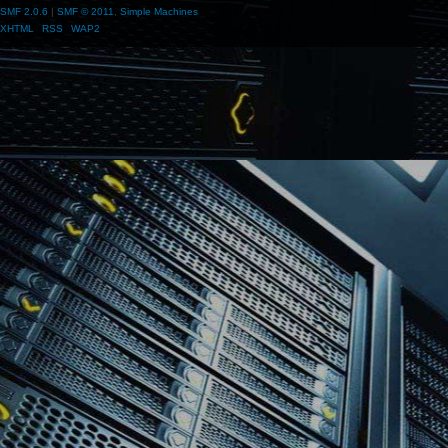
SMF 2.0.6
|
SMF © 2011
,
Simple Machines
XHTML
RSS
WAP2