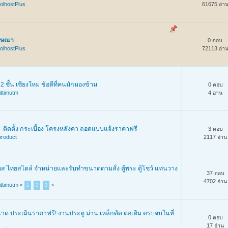
olhostPlus
61675 อ่า
ฆษณา
0 ตอบ
olhostPlus
72113 อ่า
 2 ชั้น เชียงใหม่ ข้อดีที่คนมักมองข้าม
0 ตอบ
ittimutm
4 อ่าน
 ติดตั้ง กระเบื้อง โครงหลังคา ถอดแบบแจ้งราคาฟรี
3 ตอบ
product
2117 อ่าน
อส ไทยสไตล์ จำหน่ายและรับทำขนาดตามสั่ง ตู้พระ ตู้โชว์ แท่นวาง
37 ตอบ
4702 อ่าน
ittimutm
«
1
2
3
»
าด ประเมินราคาฟรี! งานประตู ม่าน เหล็กดัด ต่อเติม ครบจบในที่
0 ตอบ
17 อ่าน