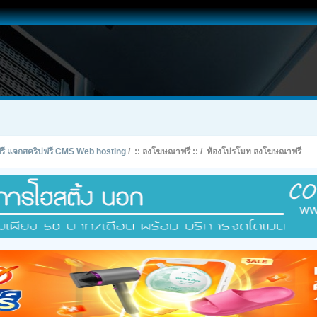
ทฟรี แจกสคริปฟรี CMS Web hosting
/
:: ลงโฆษณาฟรี ::
/
ห้องโปรโมท ลงโฆษณาฟรี