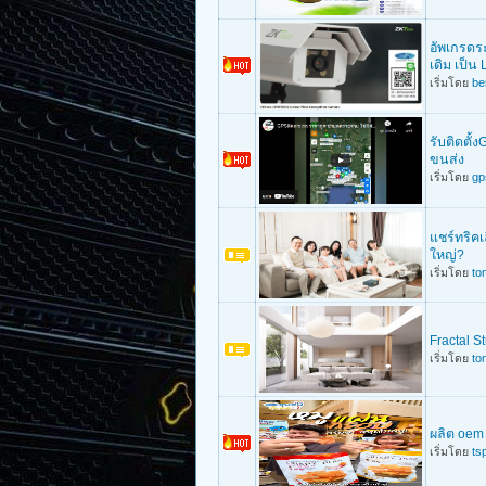
อัพเกรดร
เดิม เป็น
เริ่มโดย
be
รับติดตั้ง
ขนส่ง
เริ่มโดย
gp
แชร์ทริคเ
ใหญ่?
เริ่มโดย
to
Fractal 
เริ่มโดย
to
ผลิต oem 
เริ่มโดย
ts