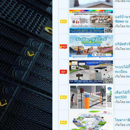
เริ่มโดย
cu
แอร์บ้านร
ซัพพลาย
เริ่มโดย
for
บริษัททัว
เริ่มโดย
to
ระบบไม้ก
ทะเบียน
เริ่มโดย
be
เลือกไม้ก
lprc500
เริ่มโดย
be
ไขพาราฟิน
เริ่มโดย
ch