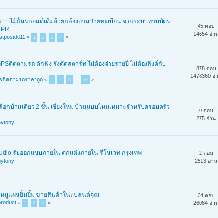
ะบบไม้กั้นรถยนต์เดิมด้วยกล้องอ่านป้ายทะเบียน จากระบบทาบบัตร
45 ตอบ
 LPR
14654 อ่า
stpostdd11
«
1
2
3
4
»
GPSติดตามรถ ดักฟัง สั่งตัดสตาร์ท ไม่ต้องจ่ายรายปี ไม่ต้องลิงค์กับ
878 ตอบ
1478360 อ่
sติดตามรถราคาถูก
«
1
2
3
...
59
»
ลือกบ้านเดี่ยว 2 ชั้น เชียงใหม่ บ้านแบบไหนเหมาะสำหรับครอบครัว
0 ตอบ
275 อ่าน
nytony
Studio รับออกแบบภายใน ตกแต่งภายใน รีโนเวท กรุงเทพ
2 ตอบ
nytony
2513 อ่าน
หมูแผ่นยิ้มยิ้ม ขายสินค้าในแบลนด์คุณ
34 ตอบ
product
26084 อ่า
«
1
2
3
»