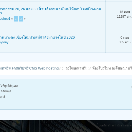
สาหกรรม 20, 26 และ 30 นิ้ว: เลือกขนาดไหนให้ตอบโจทย์โรงงาน
15 ตอบ
?
11297 อ่า
toshop1
«
1
2
»
านหางดง เชียงใหม่ทำเลที่กำลังมาแรงในปี 2026
0 ตอบ
nytony
835 อ่าน
รโมทฟรี แจกสคริปฟรี CMS Web hosting
/
:: ลงโฆษณาฟรี ::
/
ห้องโปรโมท ลงโฆษณาฟรี
้อที่ถูกใส่กุญแจ
้อติดหมุด
พลล์
เว็บบอร์ด สาระน่ารู้ ชุมช