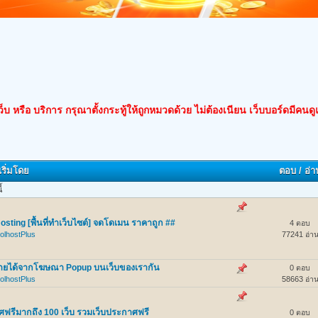
็บ หรือ บริการ กรุณาตั้งกระทู้ให้ถูกหมวดด้วย ไม่ต้องเนียน เว็บบอร์ดมีคนด
เริ่มโดย
ตอบ
/
อ่า
้
sting [พื้นที่ทำเว็บไซต์] จดโดเมน ราคาถูก ##
4 ตอบ
olhostPlus
77241 อ่า
ายได้จากโฆษณา Popup บนเว็บของเรากัน
0 ตอบ
olhostPlus
58663 อ่า
ฟรีมากถึง 100 เว็บ รวมเว็บประกาศฟรี
0 ตอบ