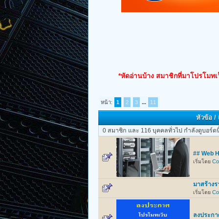
*หัดอ่านบ้าง สมาชิกที่มาโปรโมทเว
หน้า:
1
2
3
...
11
หัวข้อ
/
0 สมาชิก และ 116 บุคคลทั่วไป กำลังดูบอร์ดนี
## Web Ho
เริ่มโดย
Co
มาสร้างร
เริ่มโดย
Co
ลงประกาศ