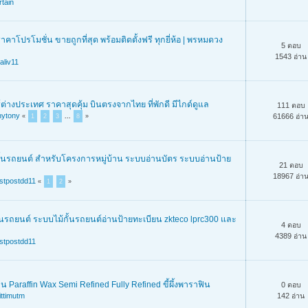
rtain
าคาโปรโมชั่น ขายถูกที่สุด พร้อมติดตั้งฟรี ทุกยี่ห้อ | พรหมดวง
5 ตอบ
1543 อ่าน
aliv11
ร์ต่างประเทศ ราคาสุดคุ้ม บินตรงจากไทย ที่พักดี มีไกด์ดูแล
111 ตอบ
nytony
61666 อ่า
«
1
2
3
...
8
»
ั้นรถยนต์ สำหรับโครงการหมู่บ้าน ระบบอ่านบัตร ระบบอ่านป้าย
21 ตอบ
18967 อ่า
stpostdd11
«
1
2
»
ั้นรถยนต์ ระบบไม้กั้นรถยนต์อ่านป้ายทะเบียน zkteco lprc300 และ
4 ตอบ
4389 อ่าน
stpostdd11
 Paraffin Wax Semi Refined Fully Refined ขี้ผึ้งพาราฟิน
0 ตอบ
ittimutm
142 อ่าน