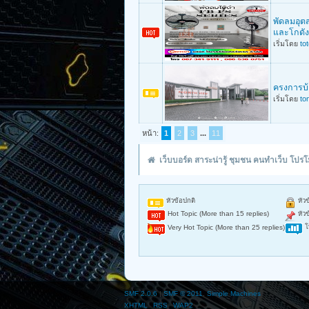
พัดลมอุต
และโกดัง
เริ่มโดย
to
ครงการบ้
เริ่มโดย
to
หน้า:
1
2
3
...
11
เว็บบอร์ด สาระน่ารู้ ชุมชน คนทำเว็บ โป
หัวข้อปกติ
หัวข
Hot Topic (More than 15 replies)
หัวข
โ
Very Hot Topic (More than 25 replies)
SMF 2.0.6
|
SMF © 2011
,
Simple Machines
XHTML
RSS
WAP2