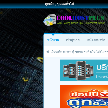
คุณคือ , บุคคลทั่วไป
หน้าแรก
เข้าสู่ระบบ
สมัครสมาชิก
เว็บบอร์ด สาระน่ารู้ ชุมชน คนทำเว็บ โปรโม