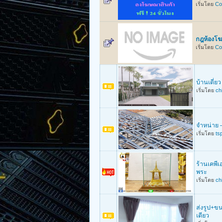
เริ่มโดย
Co
กฎห้องโ
เริ่มโดย
Co
บ้านเดี่ยว
เริ่มโดย
ch
จำหน่าย –
เริ่มโดย
ts
ร้านเคพีเ
พระ
เริ่มโดย
ch
ส่งรูป+ขน
เดียว