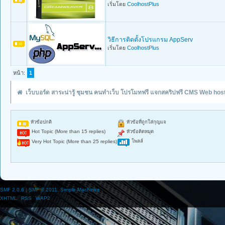
เริ่มโดย
CoolhostPlus
วิธีการติดตั้งโปรแกรม AppServ
เริ่มโดย
CoolhostPlus
หน้า:
1
เว็บบอร์ด สาระน่ารู้ ชุมชน คนทำเว็บ โปรโมทฟรี แจกสคริปฟรี CMS Web hos
หัวข้อปกติ
หัวข้อที่ถูกใส่กุญแจ
Hot Topic (More than 15 replies)
หัวข้อติดหมุด
โพลล์
Very Hot Topic (More than 25 replies)
SMF 2.0.6
|
SMF © 2011
,
Simple Machines
XHTML
RSS
WAP2