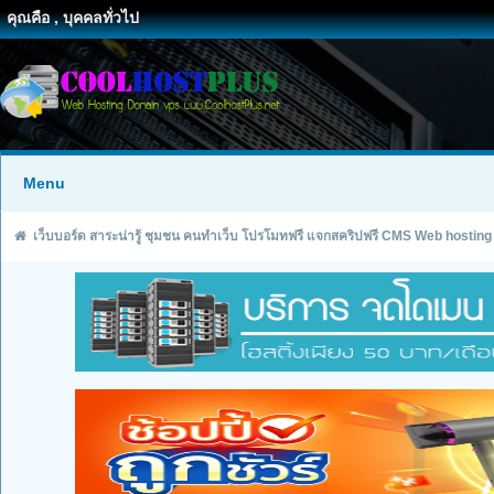
คุณคือ , บุคคลทั่วไป
Menu
เว็บบอร์ด สาระน่ารู้ ชุมชน คนทำเว็บ โปรโมทฟรี แจกสคริปฟรี CMS Web hosting