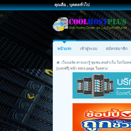
คุณคือ , บุคคลทั่วไป
หน้าแรก
เข้าสู่ระบบ
สมัครสมาชิก
เว็บบอร์ด สาระน่ารู้ ชุมชน คนทำเว็บ โปรโม
[แจกฟรี] หน้า intro page ในหลวง