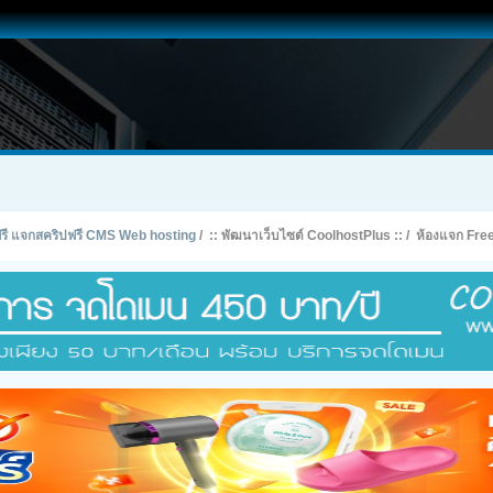
ทฟรี แจกสคริปฟรี CMS Web hosting
/
:: พัฒนาเว็บไซต์ CoolhostPlus ::
/
ห้องแจก Fre