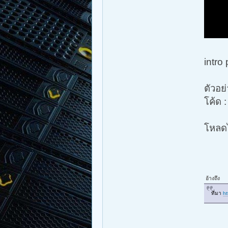
intro
ตัวอย่
โค้ด 
โหลดไ
อ้างถึง
ที่มา
ht