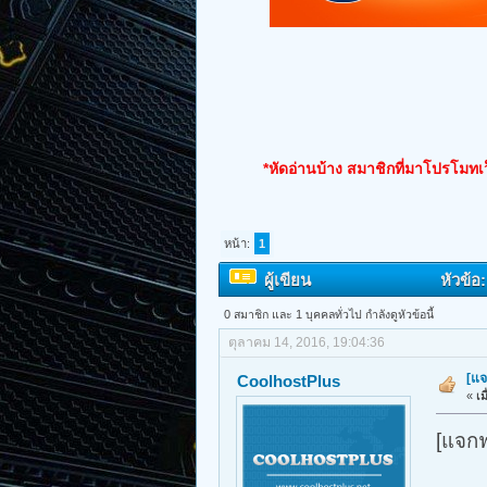
*หัดอ่านบ้าง สมาชิกที่มาโปรโมทเว
หน้า:
1
ผู้เขียน
หัวข้อ
0 สมาชิก และ 1 บุคคลทั่วไป กำลังดูหัวข้อนี้
ตุลาคม 14, 2016, 19:04:36
[แจ
CoolhostPlus
«
เม
[แจกฟ