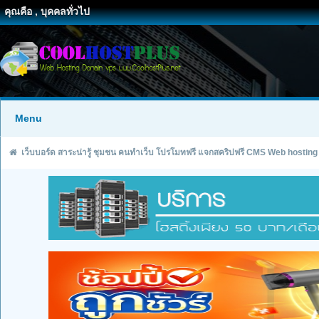
คุณคือ , บุคคลทั่วไป
Menu
เว็บบอร์ด สาระน่ารู้ ชุมชน คนทำเว็บ โปรโมทฟรี แจกสคริปฟรี CMS Web hosting