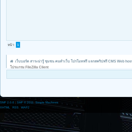
หน้า:
1
เว็บบอร์ด สาระน่ารู้ ชุมชน คนทำเว็บ โปรโมทฟรี แจกสคริปฟรี CMS Web hos
โปรแกรม FileZilla Client
SMF 2.0.6
|
SMF © 2011
,
Simple Machines
XHTML
RSS
WAP2