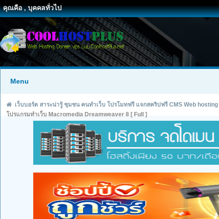
คุณคือ , บุคคลทั่วไป
Menu
เว็บบอร์ด สาระน่ารู้ ชุมชน คนทำเว็บ โปรโมทฟรี แจกสคริปฟรี CMS Web hosting
โปรแกรมทำเว็บ Macromedia Dreamweaver 8 [ Full ]