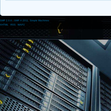
SMF 2.0.6
|
SMF © 2011
,
Simple Machines
XHTML
RSS
WAP2