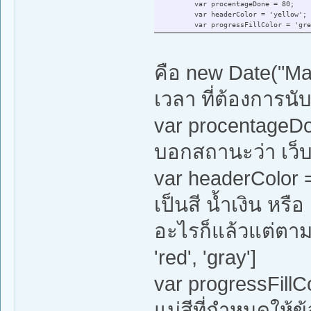
var procentageDone = 80;
var headerColor = 'yellow';
var progressFillColor = 'gre
คือ new Date("May
เวลา ที่ต้องการน
var procentageD
บอกสถานะว่า เว็บ
var headerColor =
เป็นสี น้ำเงิน หรื
อะไรก็แล้วแต่ตามแม่
'red', 'gray']
var progressFill
แม่สีที่กำหนดให้ข