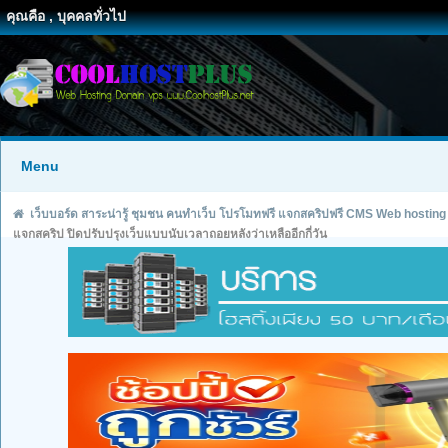
คุณคือ , บุคคลทั่วไป
Menu
เว็บบอร์ด สาระน่ารู้ ชุมชน คนทำเว็บ โปรโมทฟรี แจกสคริปฟรี CMS Web hosting
แจกสคริป ปิดปรับปรุงเว็บแบบนับเวลาถอยหลังว่าเหลืออีกกี่วัน