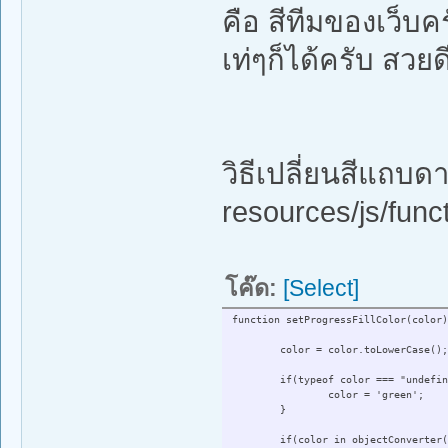
คือ สีทีมของเว็บคร
เท่ๆก็ได้ครับ สวย
วิธีเปลี่ยนสีแถบดา
resources/js/funct
โค๊ด:
[Select]
function setProgressFillColor(color)
color = color.toLowerCase();
if(typeof color === "undefin
color = 'green';
}
if(color in objectConverter(