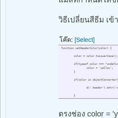
วิธีเปลี่ยนสีธีม เข
โค๊ด:
[Select]
function setHeaderColor(color) {
color = color.toLowerCase();
if(typeof color === "undefin
color = 'yellow';
}
if(color in objectConverter(
$('.header').attr('c
}
ตรงช่อง color = 'y