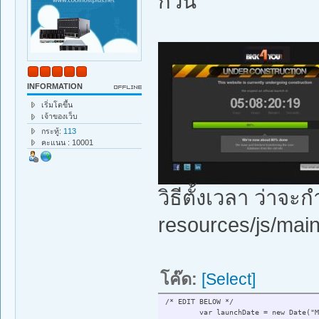
กี่วัน
INFORMATION
เริ่มโตขึ้น
เจ้าของเว็บ
กระทู้:
113
คะแนน : 10001
วิธีตั้งเวลา ว่าจะก
resources/js/main
โค๊ด:
[Select]
/* EDIT BELOW */
var launchDate = new Date("M