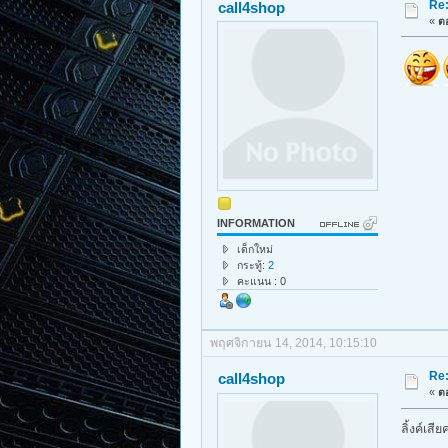
Re
call4shop
«
ตอ
INFORMATION
เด็กใหม่
กระทู้:
2
คะแนน : 0
พฤศจิกายน 14, 2014, 10:15:10
Re
call4shop
«
ตอ
ลิ้งค์เสี