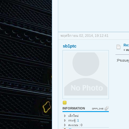
พฤศจิกายน 02, 2014, 19:12:41
Re
sb1ptc
«
ตอ
:Pขอบค
INFORMATION
เด็กใหม่
กระทู้:
1
คะแนน : 0