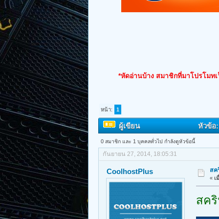
*หัดอ่านบ้าง สมาชิกที่มาโปรโมทเว
หน้า:
1
ผู้เขียน
หัวข้อ
0 สมาชิก และ 1 บุคคลทั่วไป กำลังดูหัวข้อนี้
กันยายน 27, 2014, 18:05:31
สค
CoolhostPlus
«
เม
สคร