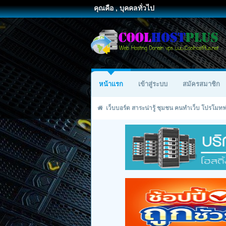
คุณคือ , บุคคลทั่วไป
หน้าแรก
เข้าสู่ระบบ
สมัครสมาชิก
เว็บบอร์ด สาระน่ารู้ ชุมชน คนทำเว็บ โปรโม