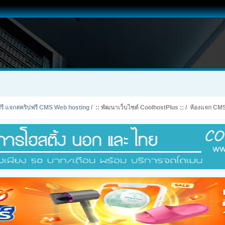
ทฟรี แจกสคริปฟรี CMS Web hosting
/
:: พัฒนาเว็บไซต์ CoolhostPlus ::
/
ห้องแจก CMS