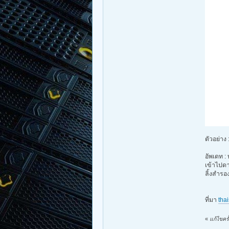
ตัวอย่าง 
อัพเดท :
เข้าไปดา
ลิ้งสำรอ
ที่มา
tha
«
แก้ไขคร