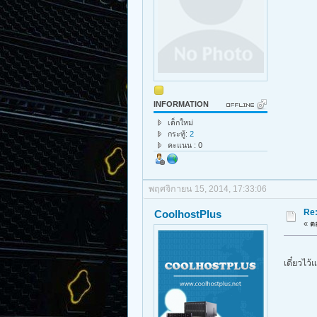
INFORMATION
เด็กใหม่
กระทู้:
2
คะแนน : 0
พฤศจิกายน 15, 2014, 17:33:06
Re
CoolhostPlus
«
ตอ
เดี๋ยวไว้