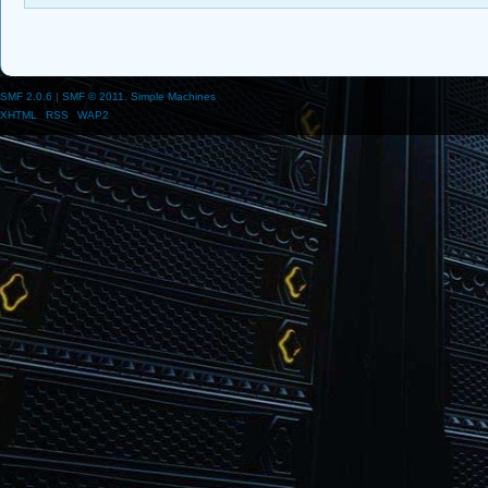
SMF 2.0.6
|
SMF © 2011
,
Simple Machines
XHTML
RSS
WAP2