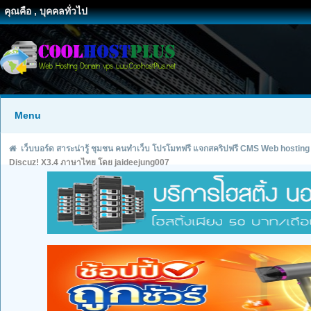
คุณคือ , บุคคลทั่วไป
Menu
เว็บบอร์ด สาระน่ารู้ ชุมชน คนทำเว็บ โปรโมทฟรี แจกสคริปฟรี CMS Web hosting
Discuz! X3.4 ภาษาไทย โดย jaideejung007