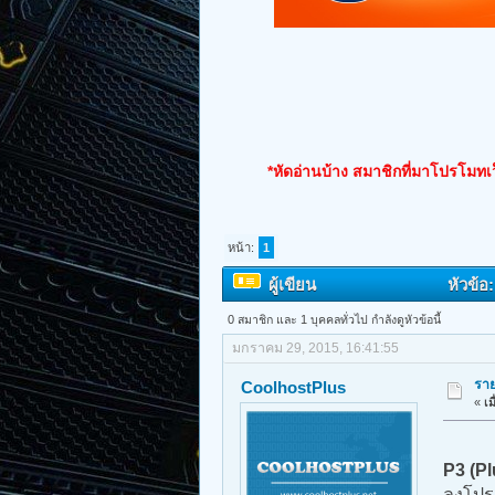
*หัดอ่านบ้าง สมาชิกที่มาโปรโมทเว
หน้า:
1
ผู้เขียน
หัวข้อ:
0 สมาชิก และ 1 บุคคลทั่วไป กำลังดูหัวข้อนี้
มกราคม 29, 2015, 16:41:55
ราย
CoolhostPlus
«
เม
P3 (Pl
ลงโปรแ