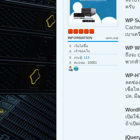
ครับ
WP Su
Cache 
เบาเคร
INFORMATION
เริ่มโตขึ้น
WP Wi
เจ้าของเว็บ
ถึงจะ 
กระทู้:
113
พวกหัว
คะแนน : 10001
WP-H
ลดช่อง
เชื่อไ
ปล. มี
WordP
เปิดใช
ถ้าเปิด
jQuery