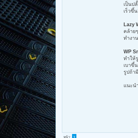
เป็นปล
เร็วขึ้
Lazy 
คล้ายๆ
ทำงาน
WP Sm
ทำให้ร
เบาขึ้
รูปถ้า
แนะนำ
หน้า:
1