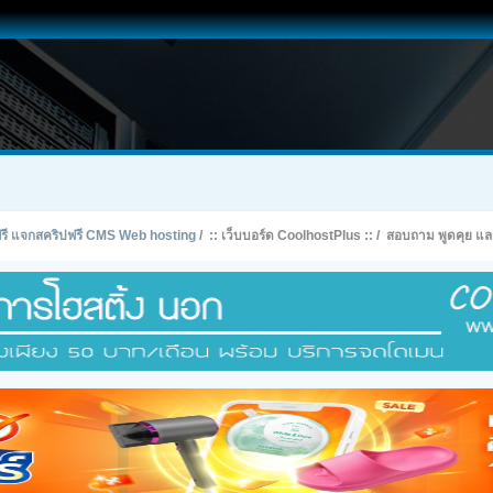
ทฟรี แจกสคริปฟรี CMS Web hosting
/
:: เว็บบอร์ด CoolhostPlus ::
/
สอบถาม พูดคุย แลก