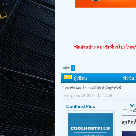
*หัดอ่านบ้าง สมาชิกที่มาโปรโมทเว
หน้า:
1
ผู้เขียน
หัวข้อ
0 สมาชิก และ 1 บุคคลทั่วไป กำลังดูหัวข้อนี้
กรกฎาคม 19, 2024, 15:47:59
Win
CoolhostPlus
«
เม
ธุรกิจ