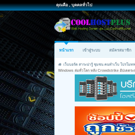
คุณคือ , บุคคลทั่วไป
หน้าแรก
เข้าสู่ระบบ
สมัครสมาชิก
เว็บบอร์ด สาระน่ารู้ ชุมชน คนทำเว็บ โปรโม
Windows ล่มทั่วโลก หลัง Crowdstrike อัปเดตร