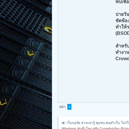
พบเชื
บ่ายวั
ขัดข้อ
ทำให้
(BSO
สำหรั
ทำงาน
Crowd
หน้า:
1
เว็บบอร์ด สาระน่ารู้ ชุมชน คนทำเว็บ โป
Windows ล่มทั่วโลก หลัง Crowdstrike อัปเ