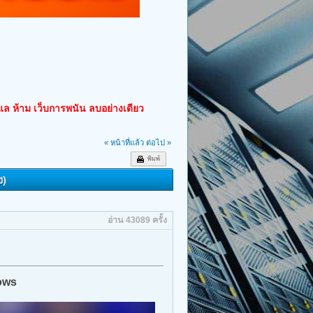
ูแล ห้าม เว็บการพนัน ลบอย่างเดียว
« หน้าที่แล้ว
ต่อไป »
พิมพ์
ง)
อ่าน 43089 ครั้ง
dows