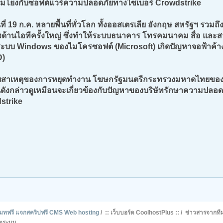
่อมโยงกับซอฟต์แวร์ความปลอดภัยทางไซเบอร์ Crowdstrike
นที่ 19 ก.ค. หลายพื้นที่ทั่วโลก ทั้งออสเตรเลีย อังกฤษ สหรัฐฯ รว
งด้านไอทีครั้งใหญ่ ซึ่งทำให้ระบบธนาคาร โทรคมนาคม สื่อ และส
ระบบ Windows ของไมโครซอฟต์ (Microsoft) เกิดปัญหาจอฟ้าค้า
D)
บสาเหตุของการหยุดทำงาน โฆษกรัฐมนตรีกระทรวงมหาดไทยของออ
ดังกล่าวดูเหมือนจะเกี่ยวข้องกับปัญหาของบริษัทรักษาความปลอ
strike
รโมทฟรี แจกสคริปฟรี CMS Web hosting
/
:: เว็บบอร์ด CoolhostPlus ::
/
ข่าวสารจากที
ดตระบบ