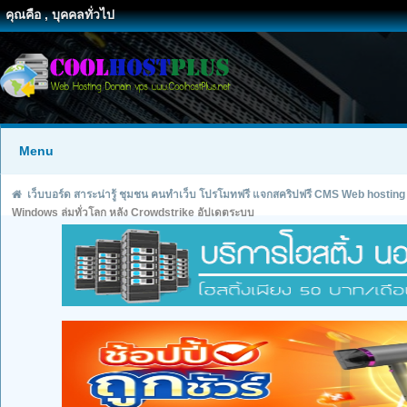
คุณคือ , บุคคลทั่วไป
Menu
เว็บบอร์ด สาระน่ารู้ ชุมชน คนทำเว็บ โปรโมทฟรี แจกสคริปฟรี CMS Web hosting
Windows ล่มทั่วโลก หลัง Crowdstrike อัปเดตระบบ