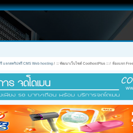
ทฟรี แจกสคริปฟรี CMS Web hosting
/
:: พัฒนาเว็บไซต์ CoolhostPlus ::
/
ห้องแจก Fre