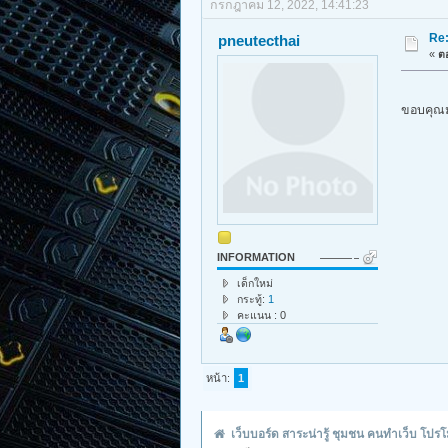
กรกฎาคม 12, 2022, 14:41:23
Re
pneutecthai
«
ตอ
ขอบคุณ
INFORMATION
เด็กใหม่
กระทู้:
1
คะแนน : 0
หน้า:
1
เว็บบอร์ด สาระน่ารู้ ชุมชน คนทำเว็บ โป