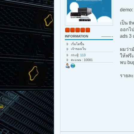
demo
เป็น t
ออกไปท
ads 3 
INFORMATION
เริ่มโตขึ้น
ผมว่าม
เจ้าของเว็บ
กระทู้:
113
ให้ฟรี
คะแนน : 10001
พบ bug
รายละเ