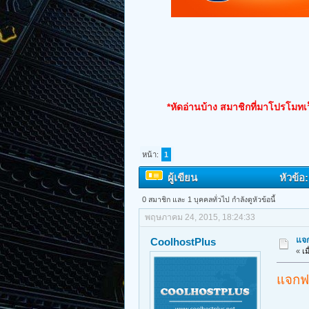
*หัดอ่านบ้าง สมาชิกที่มาโปรโมทเว
หน้า:
1
ผู้เขียน
หัวข้อ
0 สมาชิก และ 1 บุคคลทั่วไป กำลังดูหัวข้อนี้
พฤษภาคม 24, 2015, 18:24:33
แจ
CoolhostPlus
«
เม
แจกฟ