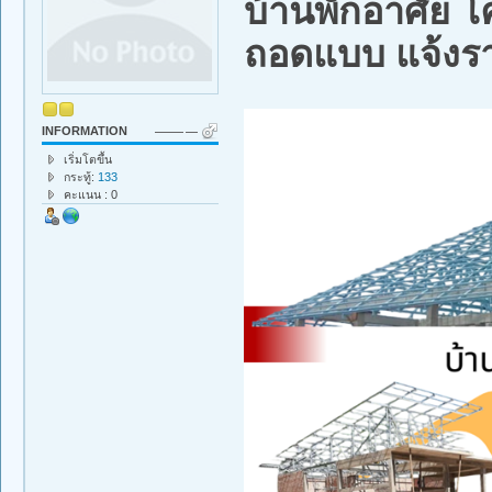
บ้านพักอาศัย 
ถอดแบบ แจ้งรา
INFORMATION
เริ่มโตขึ้น
กระทู้:
133
คะแนน : 0