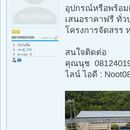
อุปกรณ์หรือพร้อมต
เสนอราคาฟรี ทั่ว
โครงการจัดสรร 
INFORMATION
เริ่มโตขึ้น
สนใจติดต่อ
กระทู้:
133
คะแนน : 0
คุณนุช 0812401
ไลน์ ไอดี : Noot0