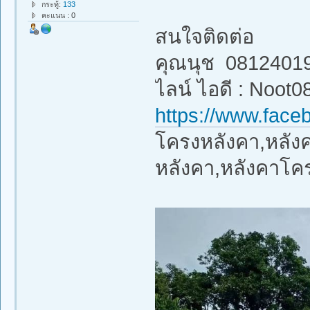
กระทู้:
133
คะแนน : 0
สนใจติดต่อ
คุณนุช 0812401
ไลน์ ไอดี : Noot0
https://www.face
โครงหลังคา,หลังคา
หลังคา,หลังคาโค