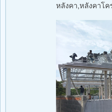
หลังคา,หลังคาโค