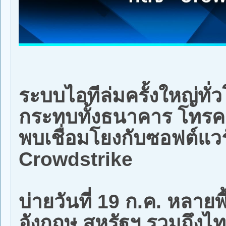
ระบบไอทีล่มครั้งใหญ่ทั่
กระทบทั้งธนาคาร โทรค
พบเชื่อมโยงกับซอฟต์แว
Crowdstrike
บ่ายวันที่ 19 ก.ค. หลายพื
อังกฤษ สหรัฐฯ รวมถึงไ