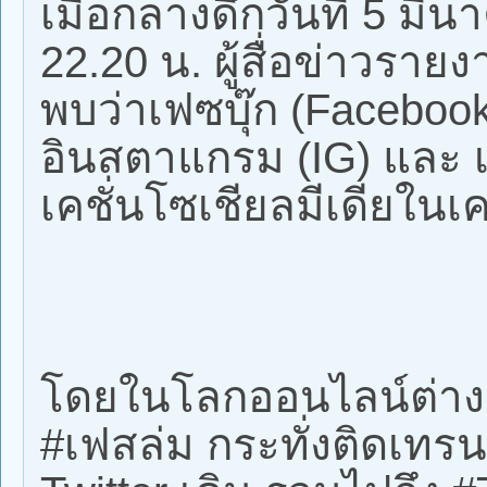
เมื่อกลางดึกวันที่ 5 ม
22.20 น. ผู้สื่อข่าวรายง
พบว่าเฟซบุ๊ก (Faceboo
อินสตาแกรม (IG) และ เ
เคชั่นโซเชียลมีเดียในเค
โดยในโลกออนไลน์ต่างต
#เฟสล่ม กระทั่งติดเทรนด