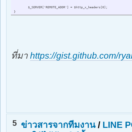
$_SERVER['REMOTE_ADDR'] = $http_x_headers[0];
}
ที่มา
https://gist.github.com/r
5
ข่าวสารจากทีมงาน
/
LINE P