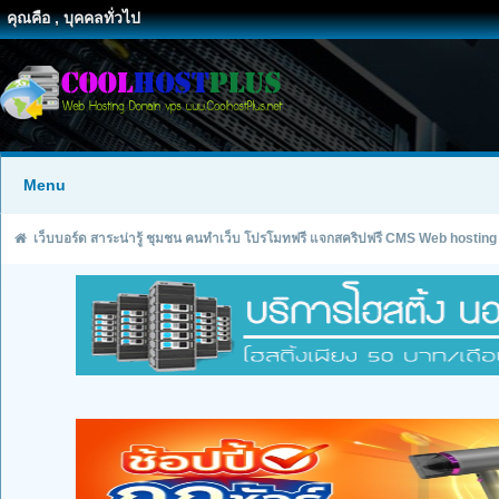
คุณคือ , บุคคลทั่วไป
Menu
เว็บบอร์ด สาระน่ารู้ ชุมชน คนทำเว็บ โปรโมทฟรี แจกสคริปฟรี CMS Web hosting