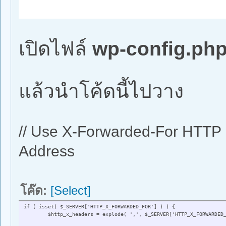
เปิดไฟล์
wp-config.ph
แล้วนำโค้ดนี้ไปวาง
// Use X-Forwarded-For HTTP H
Address
โค๊ด:
[Select]
if ( isset( $_SERVER['HTTP_X_FORWARDED_FOR'] ) ) {
$http_x_headers = explode( ',', $_SERVER['HTTP_X_FORWARDED