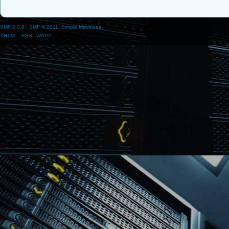
SMF 2.0.6
|
SMF © 2011
,
Simple Machines
XHTML
RSS
WAP2