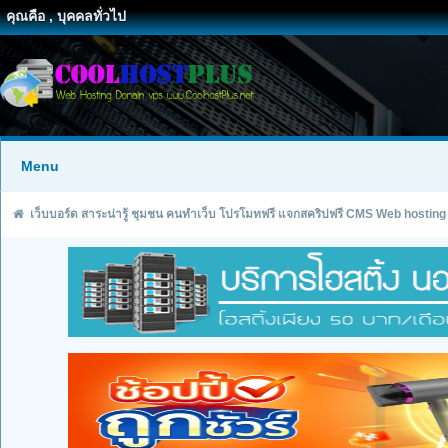
คุณคือ , บุคคลทั่วไป
Menu
เว็บบอร์ด สาระน่ารู้ ชุมชน คนทำเว็บ โปรโมทฟรี แจกสคริปฟรี CMS Web hosting