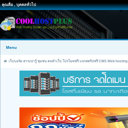
คุณคือ , บุคคลทั่วไป
Menu
เว็บบอร์ด สาระน่ารู้ ชุมชน คนทำเว็บ โปรโมทฟรี แจกสคริปฟรี CMS Web hosting