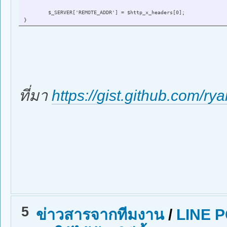
$_SERVER['REMOTE_ADDR'] = $http_x_headers[0];
}
ที่มา
https://gist.github.com/r
5
ข่าวสารจากทีมงาน
/
LINE P