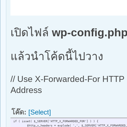
เปิดไฟล์
wp-config.ph
แล้วนำโค้ดนี้ไปวาง
// Use X-Forwarded-For HTTP H
Address
โค๊ด:
[Select]
if ( isset( $_SERVER['HTTP_X_FORWARDED_FOR'] ) ) {
$http_x_headers = explode( ',', $_SERVER['HTTP_X_FORWARDED