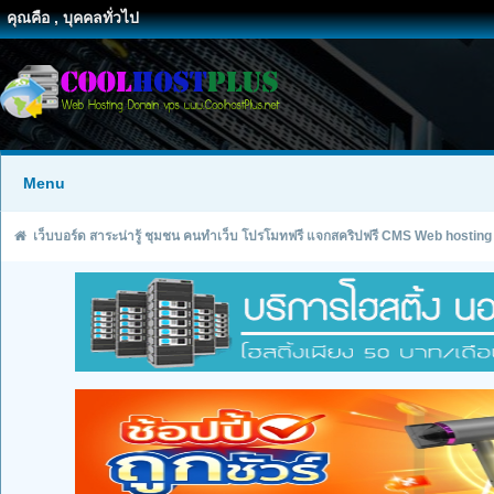
คุณคือ , บุคคลทั่วไป
Menu
เว็บบอร์ด สาระน่ารู้ ชุมชน คนทำเว็บ โปรโมทฟรี แจกสคริปฟรี CMS Web hosting