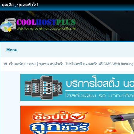
คุณคือ , บุคคลทั่วไป
Menu
เว็บบอร์ด สาระน่ารู้ ชุมชน คนทำเว็บ โปรโมทฟรี แจกสคริปฟรี CMS Web hosting