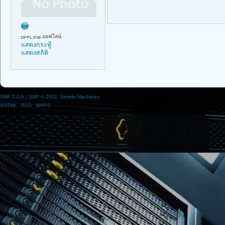
ออฟไลน์
แสดงกระทู้
แสดงสถิติ
SMF 2.0.6
|
SMF © 2011
,
Simple Machines
XHTML
RSS
WAP2