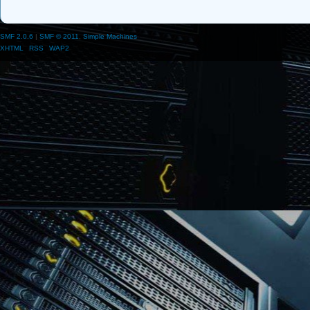
SMF 2.0.6
|
SMF © 2011
,
Simple Machines
XHTML
RSS
WAP2