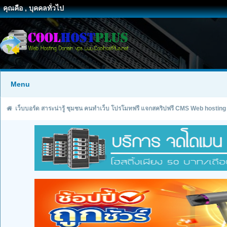
คุณคือ , บุคคลทั่วไป
Menu
เว็บบอร์ด สาระน่ารู้ ชุมชน คนทำเว็บ โปรโมทฟรี แจกสคริปฟรี CMS Web hosting