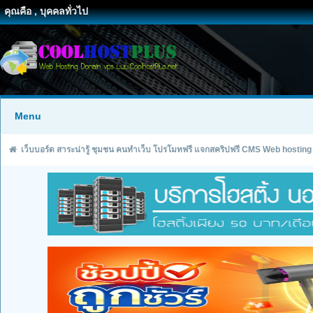
คุณคือ , บุคคลทั่วไป
Menu
เว็บบอร์ด สาระน่ารู้ ชุมชน คนทำเว็บ โปรโมทฟรี แจกสคริปฟรี CMS Web hosting