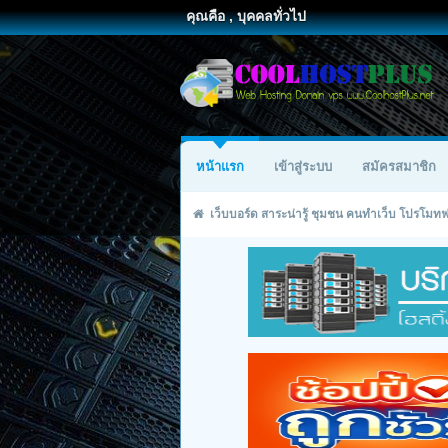
คุณคือ , บุคคลทั่วไป
หน้าแรก
เข้าสู่ระบบ
สมัครสมาชิก
เว็บบอร์ด สาระน่ารู้ ชุมชน คนทำเว็บ โปรโม