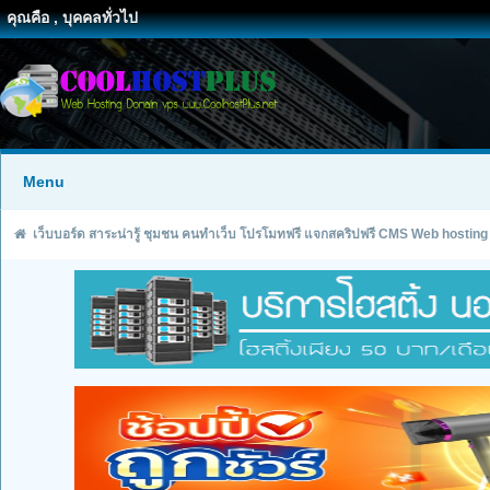
คุณคือ , บุคคลทั่วไป
Menu
เว็บบอร์ด สาระน่ารู้ ชุมชน คนทำเว็บ โปรโมทฟรี แจกสคริปฟรี CMS Web hosting