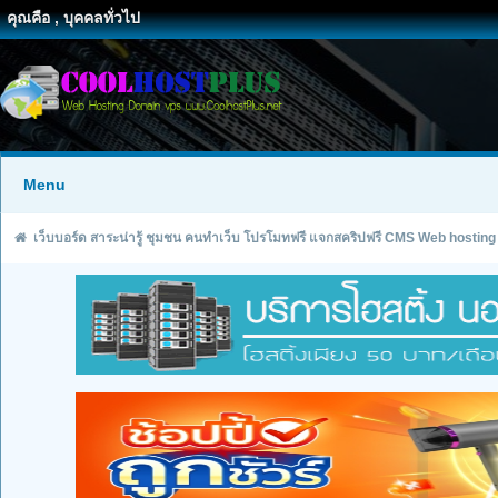
คุณคือ , บุคคลทั่วไป
Menu
เว็บบอร์ด สาระน่ารู้ ชุมชน คนทำเว็บ โปรโมทฟรี แจกสคริปฟรี CMS Web hosting