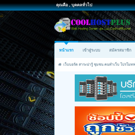
คุณคือ , บุคคลทั่วไป
หน้าแรก
เข้าสู่ระบบ
สมัครสมาชิก
เว็บบอร์ด สาระน่ารู้ ชุมชน คนทำเว็บ โปรโม