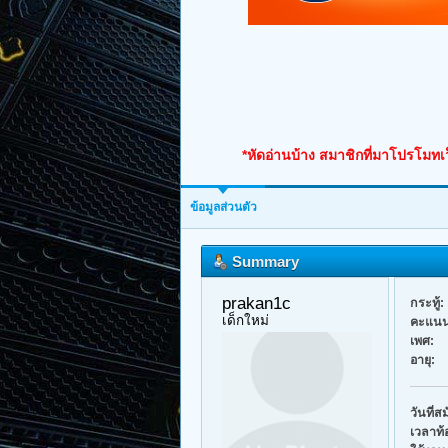
*หัดอ่านบ้าง สมาชิกที่มาโปรโมทเว
ข้อมูลส่วนตัว
Summary
prakan1c 
กระทู้:
เด็กใหม่
คะแนน
เพศ:
อายุ:
วันที่ส
เวลาท้อ