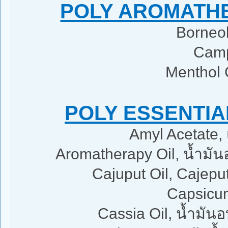
POLY AROMATHER
Borneol
Camp
Menthol 
POLY ESSENTIAL
Amyl Acetate,
Aromatherapy Oil, น้ำมั
Cajuput Oil, Cajeput
Capsicum
Cassia Oil, น้ำมั