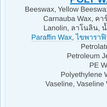
Beeswax, Yellow Beeswax,
Carnauba Wax, คาร์น
Lanolin, ลาโนลิน,
Paraffin Wax
,
ไขพาราฟ
Petrola
Petroleum Je
PE Wa
Polyethylene 
Vaseline, Vaseline