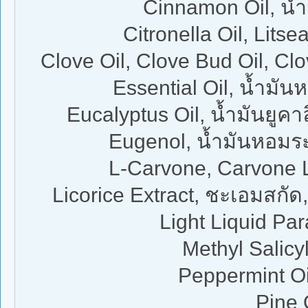
Cinnamon Oil, น้
Citronella Oil, Lit
Clove Oil, Clove Bud Oil, Cl
Essential Oil, น้ำมั
Eucalyptus Oil, น้ำมันยูคาล
Eugenol, น้ำมันหอมระ
L-Carvone, Carvone 
Licorice Extract, ชะเอมสกั
Light Liquid Par
Methyl Salicy
Peppermint Oil
Pine 