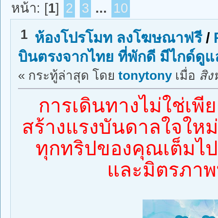
หน้า: [
1
]
2
3
...
10
1
ห้องโปรโมท ลงโฆษณาฟรี
/
บินตรงจากไทย ที่พักดี มีไกด์ดูแ
« กระทู้ล่าสุด โดย
tonytony
เมื่อ
สิง
การเดินทางไม่ใช่เพีย
สร้างแรงบันดาลใจใหม่ ๆ
ทุกทริปของคุณเต็มไ
และมิตรภาพที