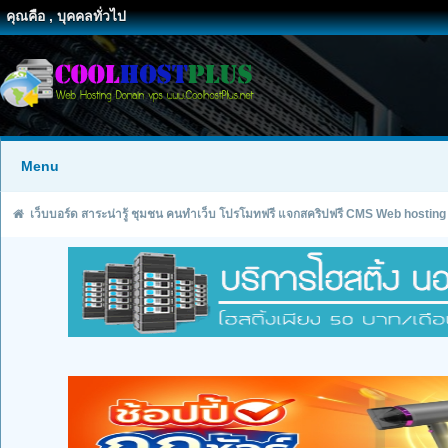
คุณคือ , บุคคลทั่วไป
Menu
เว็บบอร์ด สาระน่ารู้ ชุมชน คนทำเว็บ โปรโมทฟรี แจกสคริปฟรี CMS Web hosting