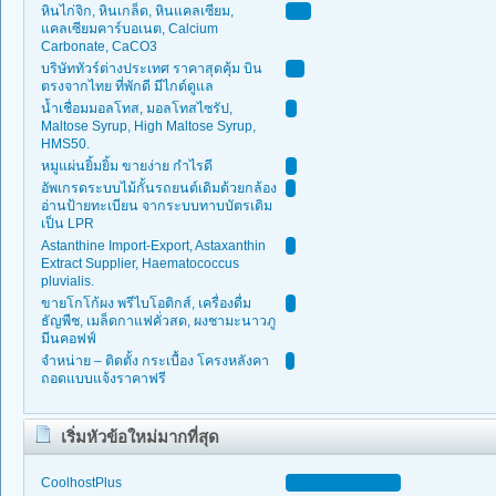
หินไก่จิก, หินเกล็ด, หินแคลเซียม,
แคลเซียมคาร์บอเนต, Calcium
Carbonate, CaCO3
บริษัททัวร์ต่างประเทศ ราคาสุดคุ้ม บิน
ตรงจากไทย ที่พักดี มีไกด์ดูแล
น้ำเชื่อมมอลโทส, มอลโทสไซรัป,
Maltose Syrup, High Maltose Syrup,
HMS50.
หมูแผ่นยิ้มยิ้ม ขายง่าย กำไรดี
อัพเกรดระบบไม้กั้นรถยนต์เดิมด้วยกล้อง
อ่านป้ายทะเบียน จากระบบทาบบัตรเดิม
เป็น LPR
Astanthine Import-Export, Astaxanthin
Extract Supplier, Haematococcus
pluvialis.
ขายโกโก้ผง พรีไบโอติกส์, เครื่องดื่ม
ธัญพืช, เมล็ดกาแฟคั่วสด, ผงชามะนาวภู
มีนคอฟฟ์
จำหน่าย – ติดตั้ง กระเบื้อง โครงหลังคา
ถอดแบบแจ้งราคาฟรี
เริ่มหัวข้อใหม่มากที่สุด
CoolhostPlus