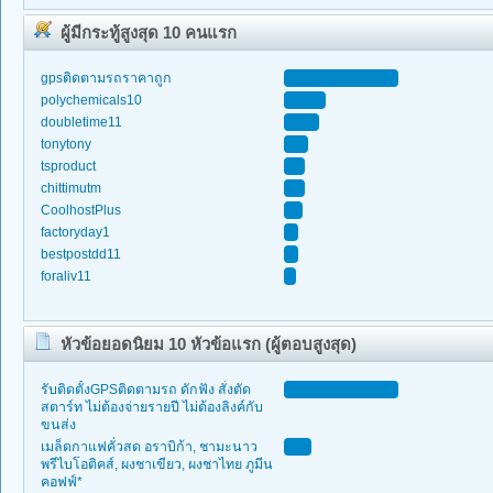
ผู้มีกระทู้สูงสุด 10 คนแรก
gpsติดตามรถราคาถูก
polychemicals10
doubletime11
tonytony
tsproduct
chittimutm
CoolhostPlus
factoryday1
bestpostdd11
foraliv11
หัวข้อยอดนิยม 10 หัวข้อแรก (ผู้ตอบสูงสุด)
รับติดตั้งGPSติดตามรถ ดักฟัง สั่งตัด
สตาร์ท ไม่ต้องจ่ายรายปี ไม่ต้องลิงค์กับ
ขนส่ง
เมล็ดกาแฟคั่วสด อราบิก้า, ชามะนาว
พรีไบโอติคส์, ผงชาเขียว, ผงชาไทย ภูมีน
คอฟฟ์*