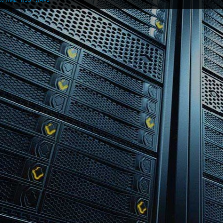
XHTML
RSS
WAP2