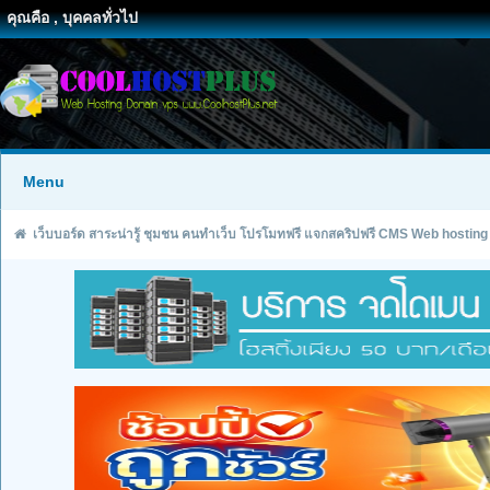
คุณคือ , บุคคลทั่วไป
Menu
เว็บบอร์ด สาระน่ารู้ ชุมชน คนทำเว็บ โปรโมทฟรี แจกสคริปฟรี CMS Web hosting