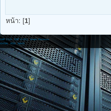
หน้า: [
1
]
SMF 2.0.6
|
SMF © 2011
,
Simple Machines
XHTML
RSS
WAP2