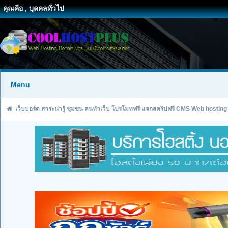
คุณคือ , บุคคลทั่วไป
Menu
เว็บบอร์ด สาระน่ารู้ ชุมชน คนทำเว็บ โปรโมทฟรี แจกสคริปฟรี CMS Web hosting