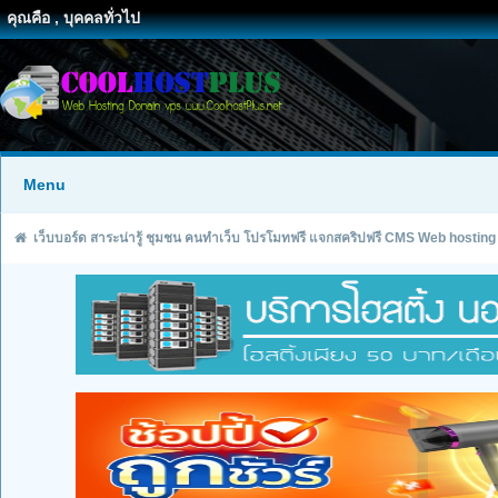
คุณคือ , บุคคลทั่วไป
Menu
เว็บบอร์ด สาระน่ารู้ ชุมชน คนทำเว็บ โปรโมทฟรี แจกสคริปฟรี CMS Web hosting