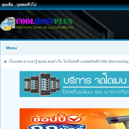
คุณคือ , บุคคลทั่วไป
Menu
เว็บบอร์ด สาระน่ารู้ ชุมชน คนทำเว็บ โปรโมทฟรี แจกสคริปฟรี CMS Web hosting