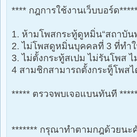
**** กฎการใช้งานเว็บบอร์ด*****
1. ห้ามโพสกระทู้ดูหมิ่น“สถาบั
2. ไม่โพสดูหมิ่นบุคคลที่ 3 ที่ท
3. ไม่ตั้งกระทู้สเปม ไม่รันโพส ไ
4 สามชิกสามารถตั้งกระทู็โพสได้
***** ตรวจพบเจอแบนทันที ****
******* กรุณาทำตามกฎด้วยนะคับ