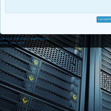
SMF 2.0.6
|
SMF © 2011
,
Simple Machines
XHTML
RSS
WAP2