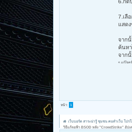
6.กดป
7.เลื
แสดงข
จากนั
ค้นห
จากนั้
«
แก้ไขคร
หน้า:
1
เว็บบอร์ด สาระน่ารู้ ชุมชน คนทำเว็บ โป
วิธีแก้จอฟ้า BSOD หลัง "CrowdStrike" อัปเ