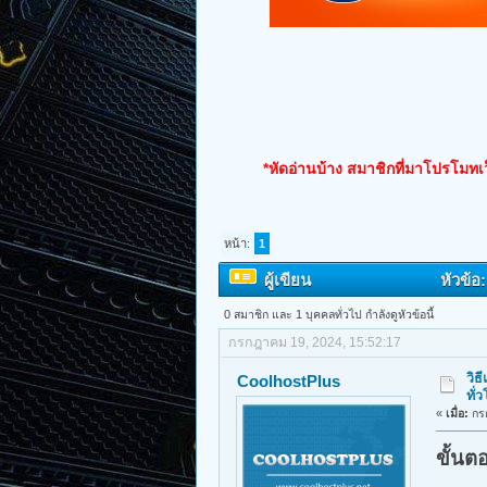
*หัดอ่านบ้าง สมาชิกที่มาโปรโมทเว
หน้า:
1
ผู้เขียน
หัวข้อ
0 สมาชิก และ 1 บุคคลทั่วไป กำลังดูหัวข้อนี้
กรกฎาคม 19, 2024, 15:52:17
วิธ
CoolhostPlus
ทั่
«
เมื่อ:
กรก
ขั้น