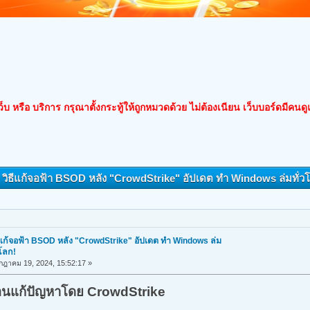
็บ หรือ บริการ กรุณาตั้งกระทู้ให้ถูกหมวดด้วย ไม่ต้องเนียน เว็บบอร์ดมีคนด
: วิธีแก้จอฟ้า BSOD หลัง "CrowdStrike" อัปเดต ทำ Windows ล่มทั่วโล
ีแก้จอฟ้า BSOD หลัง "CrowdStrike" อัปเดต ทำ Windows ล่ม
วโลก!
ฎาคม 19, 2024, 15:52:17 »
ตอนแก้ปัญหาโดย CrowdStrike