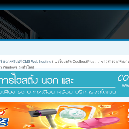
ทฟรี แจกสคริปฟรี CMS Web hosting
/
:: เว็บบอร์ด CoolhostPlus ::
/
ข่าวสารจากทีมงา
ำ Windows ล่มทั่วโลก!