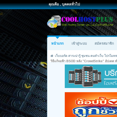
คุณคือ , บุคคลทั่วไป
หน้าแรก
เข้าสู่ระบบ
สมัครสมาชิก
เว็บบอร์ด สาระน่ารู้ ชุมชน คนทำเว็บ โปรโม
วิธีแก้จอฟ้า BSOD หลัง "CrowdStrike" อัปเดต ท