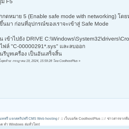
ุ่ม F5
อกกดหมาย 5 (Enable safe mode with networking) โดยห
ึ้นมา ก่อนที่อุปกรณ์ของเราจะเข้าสู่ Safe Mode
้น เข้าไปยัง DRIVE C:\Windows\System32\drivers\Cro
าไฟล์ "C-00000291*.sys" และลบออก
นรีบูทเครื่อง เป็นอันเสร็จสิ้น
ั้งสุดท้าย: กรกฎาคม 19, 2024, 15:59:28 โดย CoolhostPlus
»
รโมทฟรี แจกสคริปฟรี CMS Web hosting
/
:: เว็บบอร์ด CoolhostPlus ::
/
ข่าวสารจากที
ดต ทำ Windows ล่มทั่วโลก!