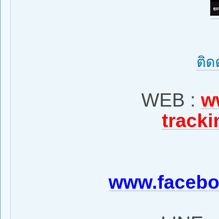
ติด
WEB :
w
tracki
www.facebo