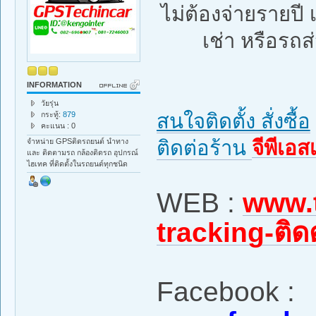
ไม่ต้องจ่ายรายป
เช่า หรือรถส่
INFORMATION
วัยรุ่น
สนใจติดตั้ง สั่งซื้อ
กระทู้:
879
คะแนน : 0
ติดต่อร้าน
จีพีเอส
จำหน่าย GPSติดรถยนต์ นำทาง
และ ติดตามรถ กล้องติดรถ อุปกรณ์
ไฮเทค ที่ติดตั้งในรถยนต์ทุกชนิด
WEB :
www.t
tracking-ติ
Facebook :