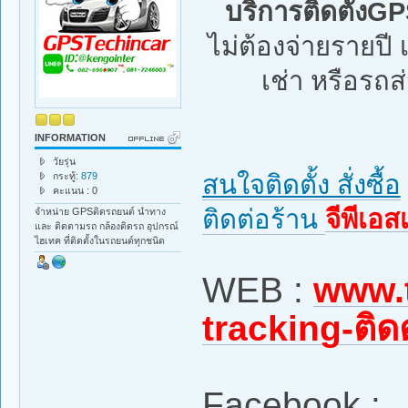
บริการติดตั้งG
ไม่ต้องจ่ายรายป
เช่า หรือรถส่
INFORMATION
วัยรุ่น
สนใจติดตั้ง สั่งซื้อ
กระทู้:
879
คะแนน : 0
ติดต่อร้าน
จีพีเอส
จำหน่าย GPSติดรถยนต์ นำทาง
และ ติดตามรถ กล้องติดรถ อุปกรณ์
ไฮเทค ที่ติดตั้งในรถยนต์ทุกชนิด
WEB :
www.t
tracking-ติ
Facebook :