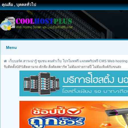
คุณคือ , บุคคลทั่วไป
Menu
เว็บบอร์ด สาระน่ารู้ ชุมชน คนทำเว็บ โปรโมทฟรี แจกสคริปฟรี CMS Web hosting
รับติดตั้งGPSติดตามรถ ดักฟัง สั่งตัดสตาร์ท ไม่ต้องจ่ายรายปี ไม่ต้องลิงค์กับขนส่ง