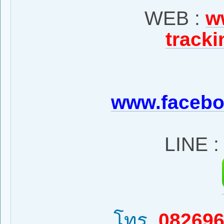
WEB :
w
tracki
www.facebo
LINE 
โทร.
08269