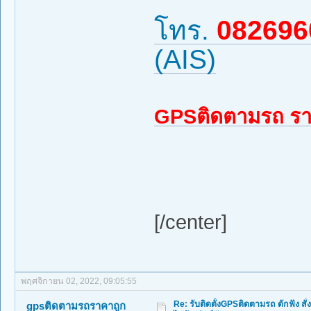
โทร.
082696
(AIS)
GPSติดตามรถ รา
[/center]
พฤศจิกายน 02, 2022, 09:05:55
Re: รับติดตั้งGPSติดตามรถ ดักฟัง สั่
gpsติดตามรถราคาถูก