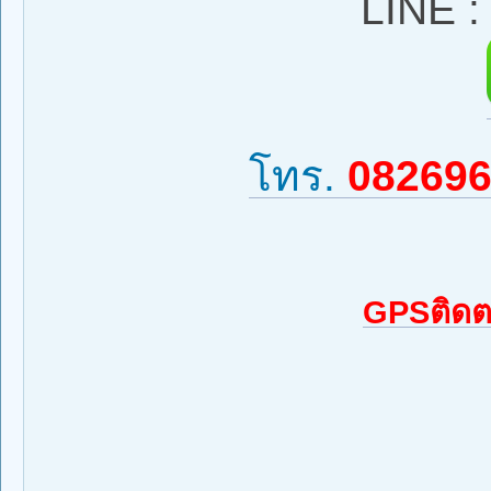
LINE 
โทร.
08269
GPSติดต