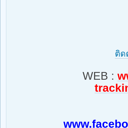
ติด
WEB :
w
tracki
www.facebo