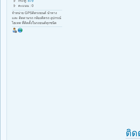
กระทู้:
879
คะแนน : 0
จำหน่าย GPSติดรถยนต์ นำทาง
และ ติดตามรถ กล้องติดรถ อุปกรณ์
ไฮเทค ที่ติดตั้งในรถยนต์ทุกชนิด
ติด