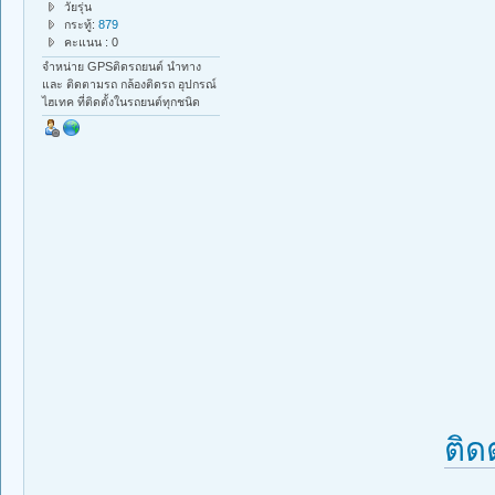
วัยรุ่น
กระทู้:
879
คะแนน : 0
จำหน่าย GPSติดรถยนต์ นำทาง
และ ติดตามรถ กล้องติดรถ อุปกรณ์
ไฮเทค ที่ติดตั้งในรถยนต์ทุกชนิด
ติด