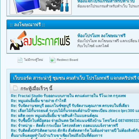
ห้องแจกโปรแกรมสำหรับทำเว็บ
ห้องแจกโปรแกรมสำหรับทำเว็บ โปรแกร
:: ลงโฆษณาฟรี ::
ห้องโปรโมท ลงโฆษณาฟรี
ห้องโปรโมท ลงโฆษณาฟรี แลกเปลี่ยน lin
กับเว็บไซต์ แลกไลค์
ไม่มีกระทู้ใหม่
Redirect Board
เว็บบอร์ด สาระน่ารู้ ชุมชน คนทำเว็บ โปรโมทฟรี แจกสคริปฟรี
กระทู้เมื่อเร็วๆ นี้
Re: Fractal Studio รับออกแบบภายใน ตกแต่งภายใน รีโนเวท กรุงเทพ
Re: หมูแผ่นยิ้มยิ้ม ขายง่าย กำไรดี
Re: รับจัดงานชลบุรี ออแกไนซ์ชลบุรี รับจัดงานคุณภาพ ครบจบในที่เดียว
Re: เลือกไม้กั้นรถยนต์ ระบบไม้กั้นรถยนต์อ่านป้ายทะเบียน zkteco lprc300 แ
Re: ผลิต oem หมูแผ่นยิ้มยิ้ม ขายสินค้าในแบลนด์คุณ
Re: รับซื้อบิ๊กไบค์มือสอง จ่ายเงินสด ปิดไฟแนนซ์ถึงบ้าน โทร/ไลน์ 087409033
Re: จำหน่าย – ติดตั้ง กระเบื้อง โครงหลังคา ถอดแบบแจ้งราคาฟรี
Re: รับติดตั้งGPSติดตามรถ ดักฟัง สั่งตัดสตาร์ท ไม่ต้องจ่ายรายปี ไม่ต้องลิงค์ก
ตื่นมาเห็นดอยทำไมบ้านวิวเขาเชียงใหม่ถึงเป็นที่ต้องการ