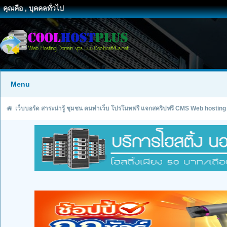
คุณคือ , บุคคลทั่วไป
Menu
เว็บบอร์ด สาระน่ารู้ ชุมชน คนทำเว็บ โปรโมทฟรี แจกสคริปฟรี CMS Web hosting