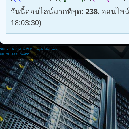
วันนี้ออนไลน์มากที่สุด:
238
. ออนไลน
18:03:30)
SMF 2.0.6
|
SMF © 2011
,
Simple Machines
XHTML
RSS
WAP2