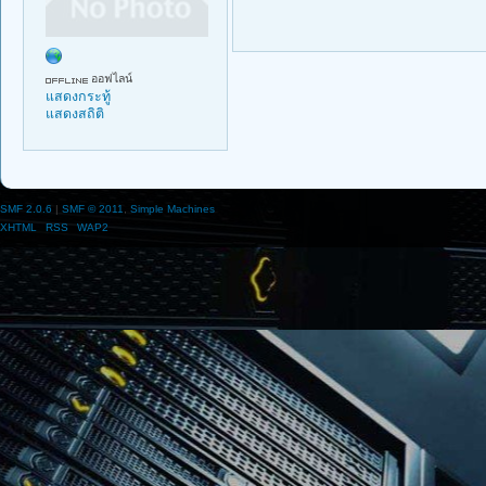
ออฟไลน์
แสดงกระทู้
แสดงสถิติ
SMF 2.0.6
|
SMF © 2011
,
Simple Machines
XHTML
RSS
WAP2