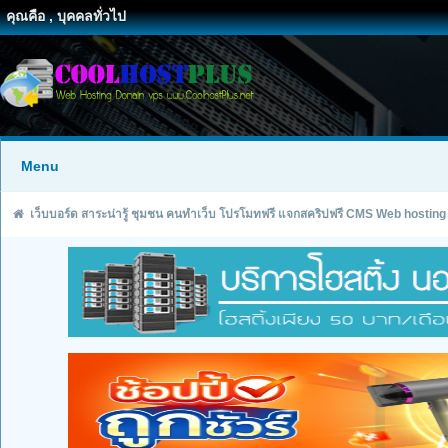
คุณคือ , บุคคลทั่วไป
Menu
เว็บบอร์ด สาระน่ารู้ ชุมชน คนทำเว็บ โปรโมทฟรี แจกสคริปฟรี CMS Web hosting