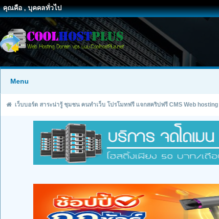
คุณคือ , บุคคลทั่วไป
Menu
เว็บบอร์ด สาระน่ารู้ ชุมชน คนทำเว็บ โปรโมทฟรี แจกสคริปฟรี CMS Web hosting